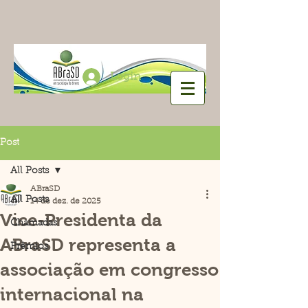
Login
Post
All Posts
ABraSD
All Posts
14 de dez. de 2025
Vice-Presidenta da
Chamadas
ABraSD representa a
Prêmios
associação em congresso
internacional na