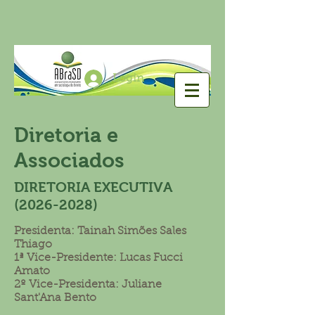
Login
Diretoria e
Associados
DIRETORIA EXECUTIVA
(2026
-2028
)
Presidenta: Tainah Simões Sales
Thiago
1ª Vice-Presidente: Lucas Fucci
Amato
2º Vice-Presidenta: Juliane
Sant'Ana Bento