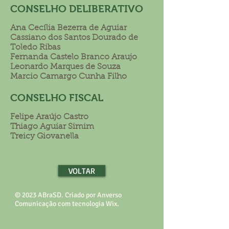
CONSELHO DELIBERATIVO
Ana Cecília Bezerra de Aguiar
Cassiano dos Santos Dourado de
Toledo Ribas
Fernanda Castelo Branco Araujo
Leonardo Marques de Souza
Marcio Camargo Cunha Filho
CONSELHO FISCAL
Felipe Araújo Castro
Thiago Aguiar Simim
Treicy Giovanella
VOLTAR
© 2023 ABraSD. Criado por Anverso
Comunicação com tecnologia Wix.