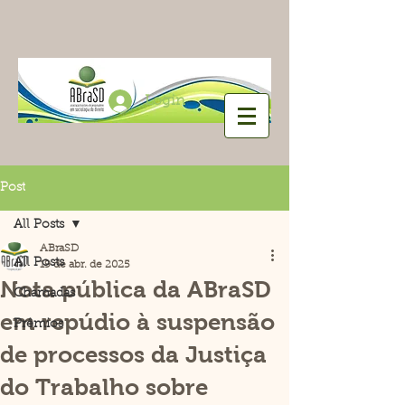
Login
Post
All Posts
ABraSD
All Posts
19 de abr. de 2025
Nota pública da ABraSD
Chamadas
em repúdio à suspensão
Prêmios
de processos da Justiça
do Trabalho sobre