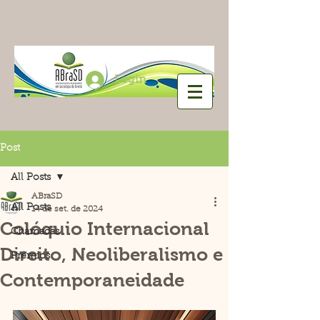
Login
Post
All Posts
ABraSD
All Posts
14 de set. de 2024
Colóquio Internacional
Chamadas
Direito, Neoliberalismo e
Prêmios
Contemporaneidade