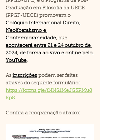
(PPGD-UFC) e o Programa de Pós-
Graduação em Filosofia da UECE 
(PPGF-UECE) promovem o 
Colóquio Internacional Direito, 
Neoliberalismo e 
Contemporaneidade
, que 
acontecerá entre 21 e 24 outubro de 
2024, de forma ao vivo e online pelo 
YouTube
.
As 
inscrições
podem ser feitas 
através do seguinte formulário: 
https://forms.gle/tNNS1MeJG3PMu8
Kp8
Confira a programação abaixo: