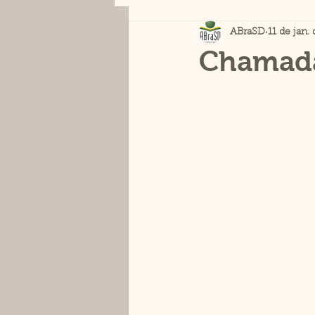
ABraSD
11 de jan.
Chamada