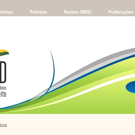
tícias
Prêmios
Revista RBSD
Publicações
ios