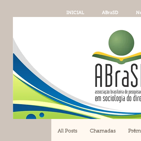
INICIAL
ABraSD
No
All Posts
Chamadas
Prêm