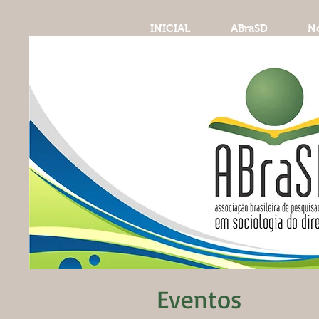
INICIAL
ABraSD
No
Eventos