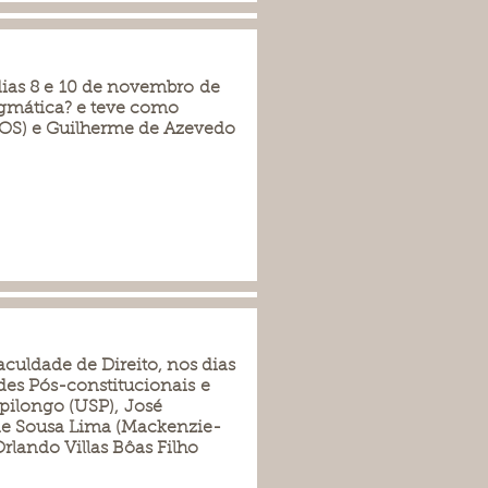
dias 8 e 10 de novembro de
ogmática? e teve como
OS) e Guilherme de Azevedo
culdade de Direito, nos dias
des Pós-constitucionais e
ilongo (USP), José
de Sousa Lima (Mackenzie-
rlando Villas Bôas Filho