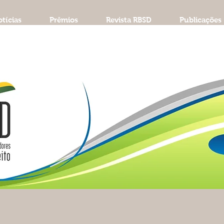
tícias
Prêmios
Revista RBSD
Publicações