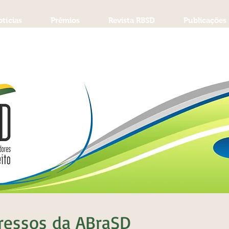
tícias
Prêmios
Revista RBSD
Publicações
ressos da ABraSD