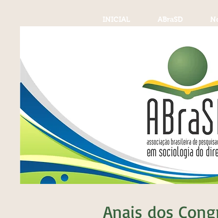
INICIAL
ABraSD
No
Anais dos Cong