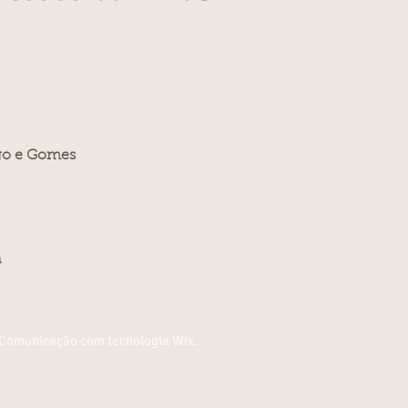
go e Gomes
a
 Comunicação com tecnologia Wix.