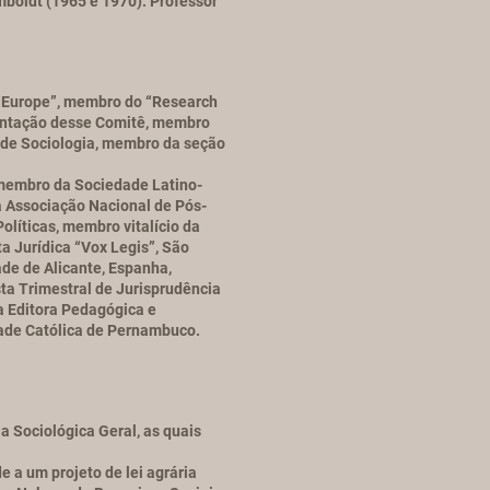
boldt (1965 e 1970). Professor
r Europe”, membro do “Research
mentação desse Comitê, membro
a de Sociologia, membro da seção
 membro da Sociedade Latino-
a Associação Nacional de Pós-
líticas, membro vitalício da
 Jurídica “Vox Legis”, São
de de Alicante, Espanha,
ta Trimestral de Jurisprudência
a Editora Pedagógica e
dade Católica de Pernambuco.
a Sociológica Geral, as quais
 a um projeto de lei agrária