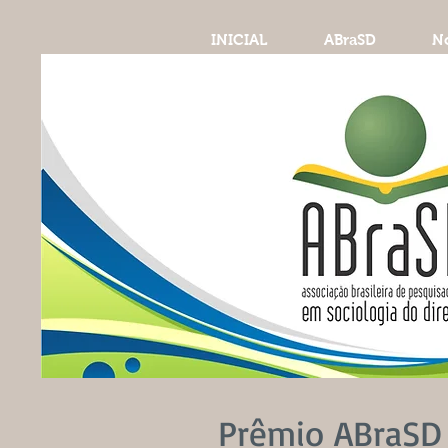
INICIAL
ABraSD
No
Prêmio ABraSD 