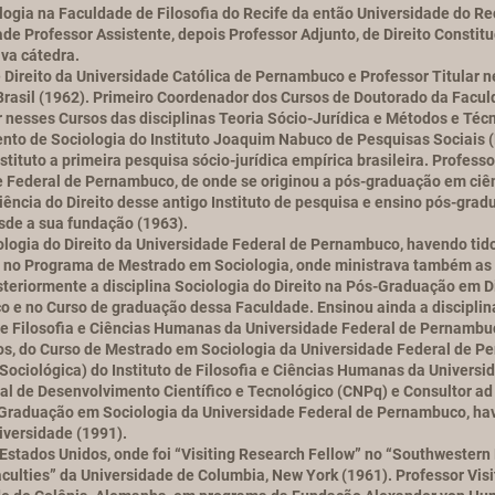
ogia na Faculdade de Filosofia do Recife da então Universidade do Rec
e Professor Assistente, depois Professor Adjunto, de Direito Constitu
iva cátedra.
 Direito da Universidade Católica de Pernambuco e Professor Titular 
 Brasil (1962). Primeiro Coordenador dos Cursos de Doutorado da Facul
 nesses Cursos das disciplinas Teoria Sócio-Jurídica e Métodos e Téc
o de Sociologia do Instituto Joaquim Nabuco de Pesquisas Sociais (
tituto a primeira pesquisa sócio-jurídica empírica brasileira. Professo
 Federal de Pernambuco, de onde se originou a pós-graduação em ci
iência do Direito desse antigo Instituto de pesquisa e ensino pós-gra
esde a sua fundação (1963).
logia do Direito da Universidade Federal de Pernambuco, havendo tido
 no Programa de Mestrado em Sociologia, onde ministrava também as di
osteriormente a disciplina Sociologia do Direito na Pós-Graduação em D
 e no Curso de graduação dessa Faculdade. Ensinou ainda a discipli
 de Filosofia e Ciências Humanas da Universidade Federal de Pernambu
, do Curso de Mestrado em Sociologia da Universidade Federal de P
a Sociológica) do Instituto de Filosofia e Ciências Humanas da Univer
l de Desenvolvimento Científico e Tecnológico (CNPq) e Consultor a
raduação em Sociologia da Universidade Federal de Pernambuco, have
versidade (1991).
tados Unidos, onde foi “Visiting Research Fellow” no “Southwestern Le
culties” da Universidade de Columbia, New York (1961). Professor Vis