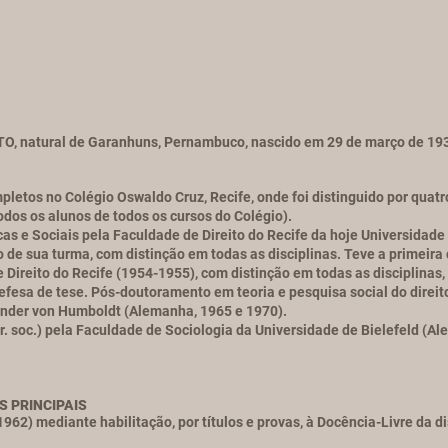
 natural de Garanhuns, Pernambuco, nascido em 29 de março de 19
etos no Colégio Oswaldo Cruz, Recife, onde foi distinguido por quat
todos os alunos de todos os cursos do Colégio).
s e Sociais pela Faculdade de Direito do Recife da hoje Universidad
 de sua turma, com distinção em todas as disciplinas. Teve a primeira 
ireito do Recife (1954-1955), com distinção em todas as disciplinas, 
fesa de tese. Pós-doutoramento em teoria e pesquisa social do direit
nder von Humboldt (Alemanha, 1965 e 1970).
r. soc.) pela Faculdade de Sociologia da Universidade de Bielefeld (
 PRINCIPAIS
62) mediante habilitação, por títulos e provas, à Docência-Livre da di