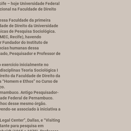
ife – hoje Universidade Federal
cional na Faculdade de Direito
nessa Faculdade da primeira
dade de Direito da Universidade
nicas de Pesquisa Sociológica.
MEC, Recife), havendo
r Fundador do Instituto de
ências humanas dessa
duado, Pesquisador e Professor de
 exercício inicialmente no
sciplinas Teoria Sociológica I
ireito da Faculdade de Direito da
na “Homem e Ethos” no Curso de
co.
ernambuco. Antigo Pesquisador-
sidade Federal de Pernambuco.
d hoc desse mesmo órgão.
ndo-se associado à iniciativa a
gal Center”, Dallas, e “Visiting
itante para pesquisa em