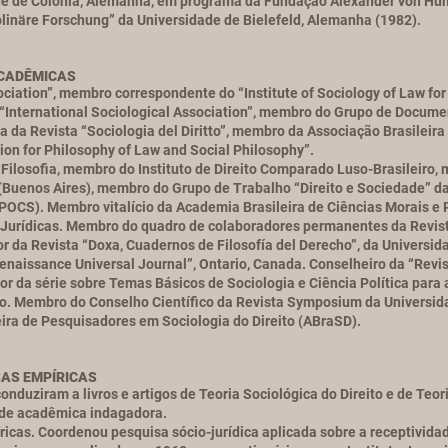
ade de Colônia, Alemanha, em programa da Fundação Alexander von Hum
iplinäre Forschung” da Universidade de Bielefeld, Alemanha (1982).
ACADÊMICAS
ation”, membro correspondente do “Institute of Sociology of Law fo
 “International Sociological Association”, membro do Grupo de Docu
a da Revista “Sociologia del Diritto”, membro da Associação Brasileir
tion for Philosophy of Law and Social Philosophy”.
Filosofia, membro do Instituto de Direito Comparado Luso-Brasileiro,
 (Buenos Aires), membro do Grupo de Trabalho “Direito e Sociedade” d
OCS). Membro vitalício da Academia Brasileira de Ciências Morais e Po
urídicas. Membro do quadro de colaboradores permanentes da Revista
 da Revista “Doxa, Cuadernos de Filosofía del Derecho”, da Universida
naissance Universal Journal”, Ontario, Canada. Conselheiro da “Revis
r da série sobre Temas Básicos de Sociologia e Ciência Política para 
Paulo. Membro do Conselho Científico da Revista Symposium da Universi
ira de Pesquisadores em Sociologia do Direito (ABraSD).
SAS EMPÍRICAS
duziram a livros e artigos de Teoria Sociológica do Direito e de Teori
ade acadêmica indagadora.
s. Coordenou pesquisa sócio-jurídica aplicada sobre a receptividade