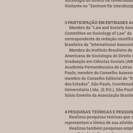
Sociologia do Direito na Universid
Visitante no “Zentrum für interdisz
3 PARTICIPAÇÃO EM ENTIDADES 
Membro da “Law and Society Associ
Committee on Sociology of Law” da
correspondente da redação científic
brasileira da “International Associa
Membro do Instituto Brasileiro de 
Americana de Sociologia do Direito
Graduação em Ciências Sociais (ANP
Academia Pernambucana de Letras J
Paulo, membro do Conselho Assessor
membro do Conselho Editorial do “Re
dos Estados”, São Paulo, Coordenado
Universitária Ltda. (E.P.U.), São 
Sócio Emérito da Associação Brasile
4 PESQUISAS TEÓRICAS E PESQUI
Realizou pesquisas teóricas que con
representam a tônica de sua ativid
Realizou também pesquisas empírica