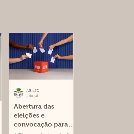
ABraSD
1 de jul.
Abertura das
eleições e
convocação para
participação na