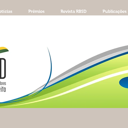
tícias
Prêmios
Revista RBSD
Publicações
A ABraSD é sócio-fundadora do Worl
e da Asociación Latinoamericana y de
e mantém a Revista Brasileira de Soci