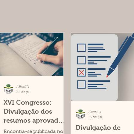
ABraSD
22 de jul.
XVI Congresso:
Divulgação dos
ABraSD
15 de jul.
resumos aprovados
Divulgação de
e datas para
Encontra-se publicada no