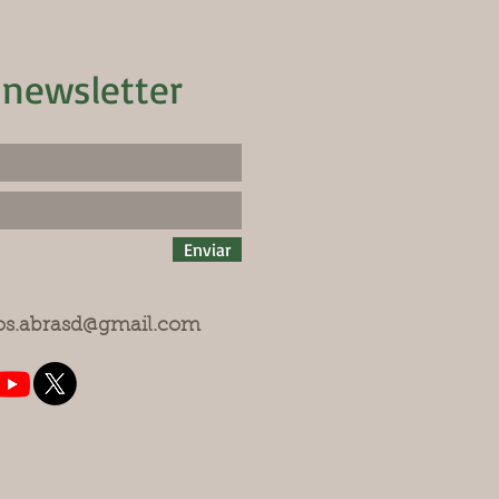
 newsletter
Enviar
os.abrasd@gmail.com