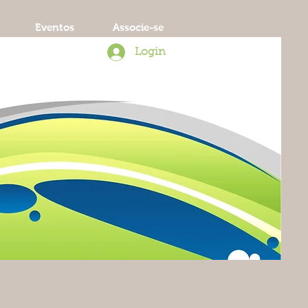
Eventos
Associe-se
Login
d Consortium of Law and Society (WCSL)
l Caribe de Derecho y Sociedad (
ALADES
)
ologia do Direito (
RBSD
).