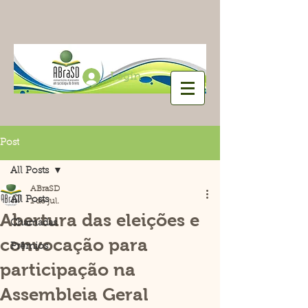
Login
Post
All Posts
ABraSD
All Posts
1 de jul.
Abertura das eleições e
Chamadas
convocação para
Prêmios
participação na
Assembleia Geral